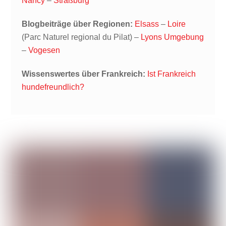
Nancy
–
Straßburg
Blogbeiträge über Regionen:
Elsass
–
Loire
(Parc Naturel regional du Pilat) –
Lyons Umgebung
–
Vogesen
Wissenswertes über Frankreich:
Ist Frankreich
hundefreundlich?