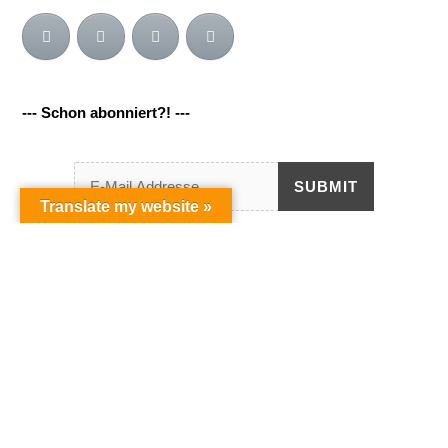
--- Schon abonniert?! ---
Back
To
SUBMIT
Top
Translate my website »
--- Schon inspiriert?! ---
Kategorien