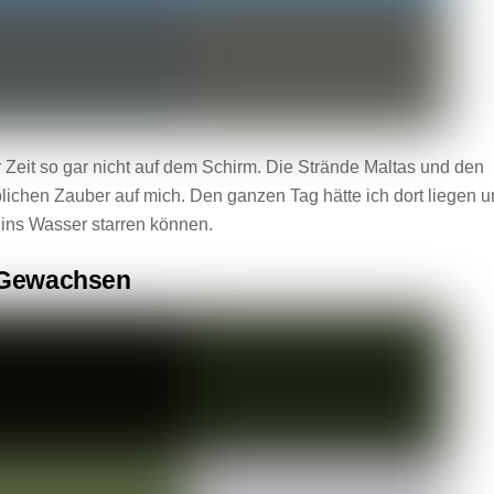
er Zeit so gar nicht auf dem Schirm. Die Strände Maltas und den
lichen Zauber auf mich. Den ganzen Tag hätte ich dort liegen 
 ins Wasser starren können.
Gewachsen