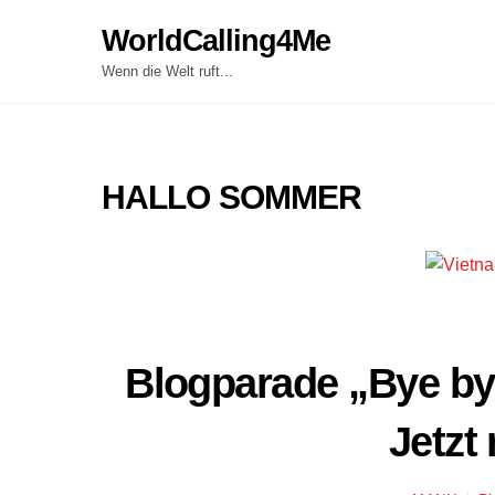
Skip
WorldCalling4Me
to
content
Wenn die Welt ruft...
HALLO SOMMER
Blogparade „Bye by
Jetzt 