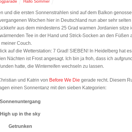
ogparade
Hallo Sommer
sen und die ersten Sonnenstrahlen sind auf dem Balkon genosse
vergangenen Wochen hier in Deutschland nun aber sehr selten
ückkehr aus dem mindestens 25 Grad warmen Jordanien sitze 
em wärmenden Tee in der Hand und Strick-Socken an den Füßen 
meiner Couch.
ck auf die Wetterstation: 7 Grad! SIEBEN! In Heidelberg hat es
 Nächten ist Frost angesagt. Ich bin ja froh, dass ich aufgrun
funden hatte, die Winterreifen wechseln zu lassen.
hristian und Katrin von
Before We Die
gerade recht. Diesem R
usagen einen Sonnentanz mit den sieben Kategorien:
Sonnenuntergang
High up in the sky
Getrunken