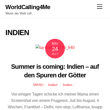
Skip
WorldCalling4Me
Men
to
Wenn die Welt ruft...
content
INDIEN
MAI
24
2017
Summer is coming: Indien – auf
den Spuren der Götter
Indien
Indien
MANU
Vor einigen Tagen schicke ich meiner Mama einen
Screenshot von einem Flugpreis: Juli bis August, 4
Wochen, Frankfurt – Delhi, non-stop, Lufthansa, knapp