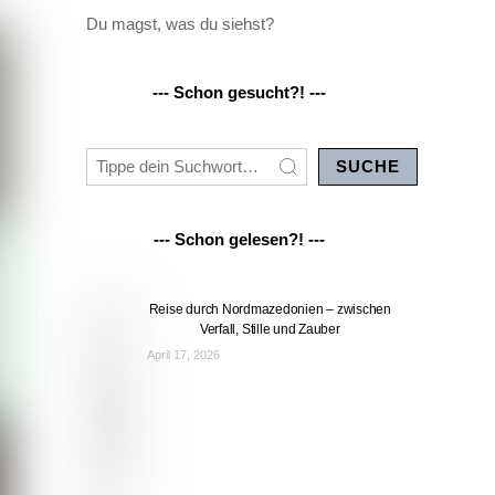
Du magst, was du siehst?
--- Schon gesucht?! ---
SUCHE
--- Schon gelesen?! ---
Reise durch Nordmazedonien – zwischen
Verfall, Stille und Zauber
April 17, 2026