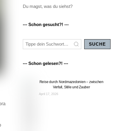
Du magst, was du siehst?
--- Schon gesucht?! ---
SUCHE
--- Schon gelesen?! ---
Reise durch Nordmazedonien – zwischen
Verfall, Stille und Zauber
April 17, 2026
ora
o