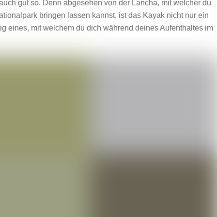
st auch gut so. Denn abgesehen von der Lancha, mit welcher du
tionalpark bringen lassen kannst, ist das Kayak nicht nur ein
tig eines, mit welchem du dich während deines Aufenthaltes im