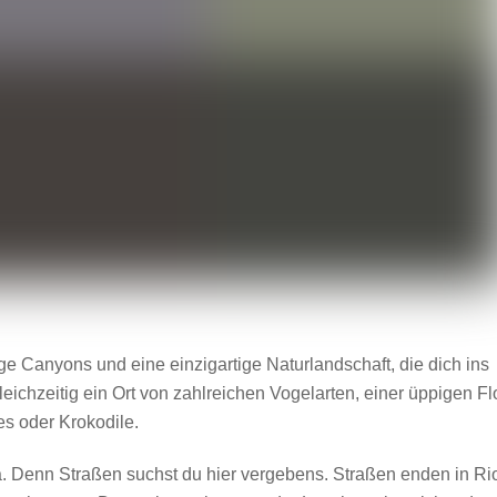
ge Canyons und eine einzigartige Naturlandschaft, die dich ins
eichzeitig ein Ort von zahlreichen Vogelarten, einer üppigen Fl
s oder Krokodile.
. Denn Straßen suchst du hier vergebens. Straßen enden in Ri