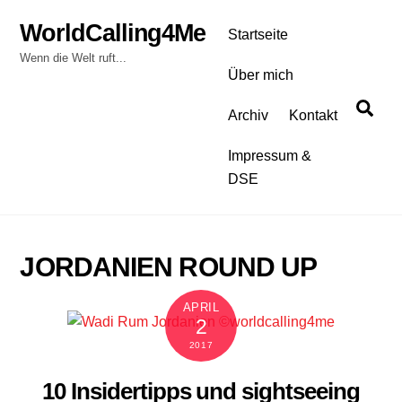
Skip
WorldCalling4Me
to
Startseite
content
Wenn die Welt ruft...
Über mich
Sea
Archiv
Kontakt
Impressum &
DSE
JORDANIEN ROUND UP
APRIL
2
2017
10 Insidertipps und sightseeing