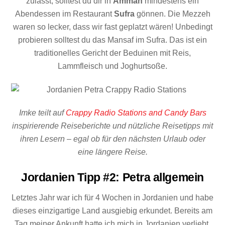
zulässt, solltest du dir in
Amman
mindestens ein
Abendessen im Restaurant
Sufra
gönnen. Die Mezzeh
waren so lecker, dass wir fast geplatzt wären! Unbedingt
probieren solltest du das Mansaf im Sufra. Das ist ein
traditionelles Gericht der Beduinen mit Reis,
Lammfleisch und Joghurtsoße.
Imke teilt auf
Crappy Radio Stations and Candy Bars
inspirierende Reiseberichte und nützliche Reisetipps mit
ihren Lesern – egal ob für den nächsten Urlaub oder
eine längere Reise.
Jordanien Tipp #2: Petra allgemein
Letztes Jahr war ich für 4 Wochen in Jordanien und habe
dieses einzigartige Land ausgiebig erkundet. Bereits am
Tag meiner Ankunft hatte ich mich in Jordanien verliebt.