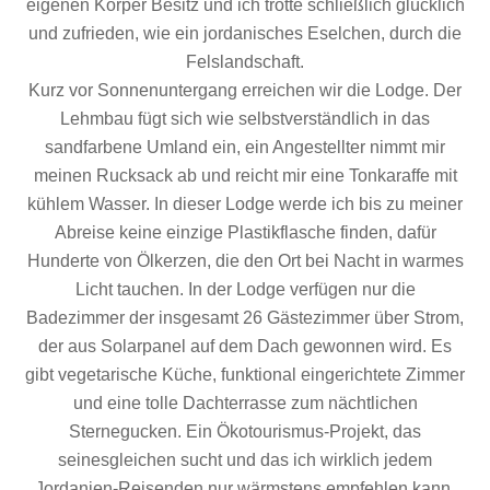
eigenen Körper Besitz und ich trotte schließlich glücklich
und zufrieden, wie ein jordanisches Eselchen, durch die
Felslandschaft.
Kurz vor Sonnenuntergang erreichen wir die Lodge. Der
Lehmbau fügt sich wie selbstverständlich in das
sandfarbene Umland ein, ein Angestellter nimmt mir
meinen Rucksack ab und reicht mir eine Tonkaraffe mit
kühlem Wasser. In dieser Lodge werde ich bis zu meiner
Abreise keine einzige Plastikflasche finden, dafür
Hunderte von Ölkerzen, die den Ort bei Nacht in warmes
Licht tauchen. In der Lodge verfügen nur die
Badezimmer der insgesamt 26 Gästezimmer über Strom,
der aus Solarpanel auf dem Dach gewonnen wird. Es
gibt vegetarische Küche, funktional eingerichtete Zimmer
und eine tolle Dachterrasse zum nächtlichen
Sternegucken. Ein Ökotourismus-Projekt, das
seinesgleichen sucht und das ich wirklich jedem
Jordanien-Reisenden nur wärmstens empfehlen kann.