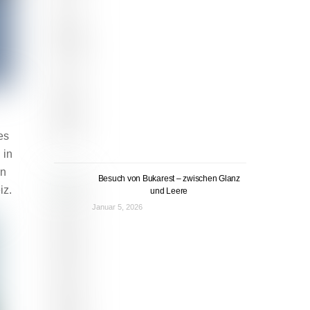
es
 in
in
Besuch von Bukarest – zwischen Glanz
iz.
und Leere
Januar 5, 2026