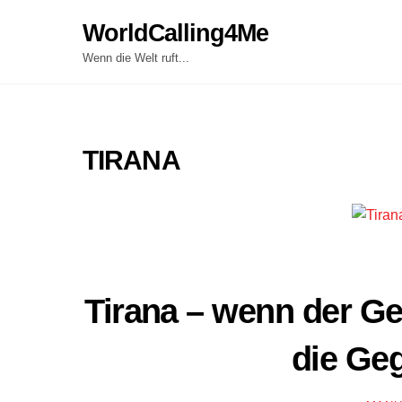
Skip
WorldCalling4Me
to
content
Wenn die Welt ruft...
TIRANA
Tirana – wenn der Ge
die Geg