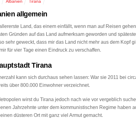
Albanien
Tirana
U
anien allgemein
 allererste Land, das einem einfällt, wenn man auf Reisen gehe
hsten Gründen auf das Land aufmerksam geworden und spätest
 so sehr geweckt, dass mir das Land nicht mehr aus dem Kopf g
ir für vier Tage einen Eindruck zu verschaffen.
auptstadt Tirana
nerzahl kann sich durchaus sehen lassen: War sie 2011 bei circ
eits über 800.000 Einwohner verzeichnet.
etropolen wirst du Tirana jedoch nach wie vor vergeblich suche
angenen Jahrzehnte unter dem kommunistischen Regime haben a
 einen düsteren Ort mit ganz viel Armut gemacht.