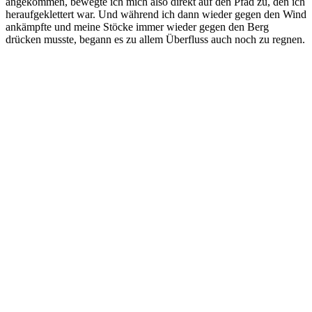
angekommen, bewegte ich mich also direkt auf den Pfad zu, den ich
heraufgeklettert war. Und während ich dann wieder gegen den Wind
ankämpfte und meine Stöcke immer wieder gegen den Berg
drücken musste, begann es zu allem Überfluss auch noch zu regnen.