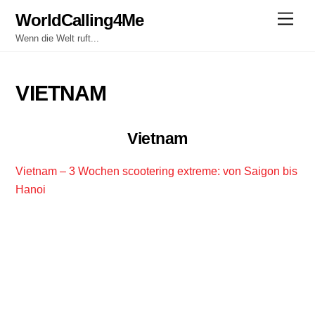
Skip
WorldCalling4Me
Men
to
Wenn die Welt ruft...
content
VIETNAM
Vietnam
Vietnam – 3 Wochen scootering extreme: von Saigon bis
Hanoi