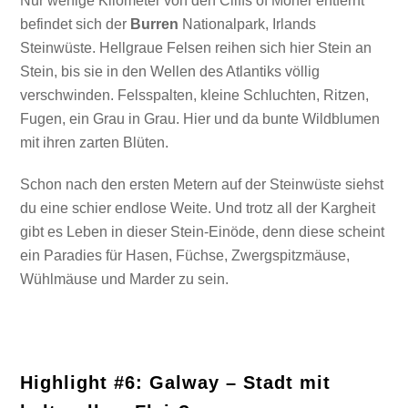
Nur wenige Kilometer von den Cliffs of Moher entfernt
befindet sich der
Burren
Nationalpark, Irlands
Steinwüste.
H
ellgraue Felsen reihen sich hier Stein an
Stein, bis sie in den
Wellen
des
Atlantiks
völlig
verschwinden.
F
elsspalten, kleine Schluchten, Ritzen,
Fugen, ein Grau in Grau. Hier und da
bunte
Wildblumen
mit ihren zarten Blüten.
Schon nach den ersten Metern auf der Steinwüste siehst
du eine schier endlose Weite. Und trotz all der Kargheit
gibt es Leben in dieser Stein-Einöde, denn diese scheint
ein Paradies für Hasen, Füchse, Zwergspitzmäuse,
Wühlmäuse und Marder zu sein.
Highlight #6: Galway – Stadt mit