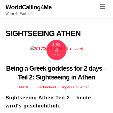
Skip
WorldCalling4Me
Men
to
Wenn die Welt ruft...
content
SIGHTSEEING ATHEN
JUNI
4
2017
Being a Greek goddess for 2 days –
Teil 2: Sightseeing in Athen
Griechenland
sightseeing Athen
MANU
Sightseeing Athen Teil 2 – heute
wird’s geschichtlich.