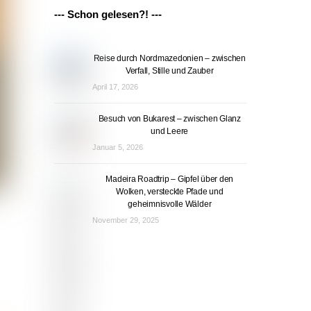
--- Schon gelesen?! ---
Reise durch Nordmazedonien – zwischen
Verfall, Stille und Zauber
April 17, 2026
Besuch von Bukarest – zwischen Glanz
und Leere
Januar 5, 2026
Madeira Roadtrip – Gipfel über den
Wolken, versteckte Pfade und
geheimnisvolle Wälder
November 29, 2025