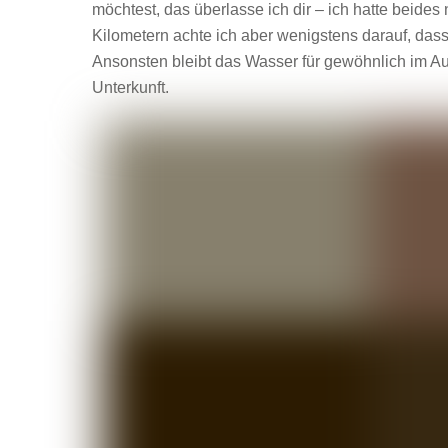
möchtest, das überlasse ich dir – ich hatte beid
Kilometern achte ich aber wenigstens darauf, das
Ansonsten bleibt das Wasser für gewöhnlich im A
Unterkunft.