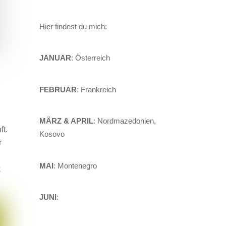
Hier findest du mich:
JANUAR
: Österreich
FEBRUAR
: Frankreich
MÄRZ & APRIL
: Nordmazedonien,
ft.
Kosovo
r
MAI
: Montenegro
k
JUNI
: