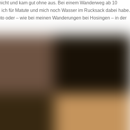
es nicht und kam gut ohne aus. Bei einem Wanderweg ab 10
s ich für Matute und mich noch Wasser im Rucksack dabei habe.
uto oder – wie bei meinen Wanderungen bei Hosingen – in der