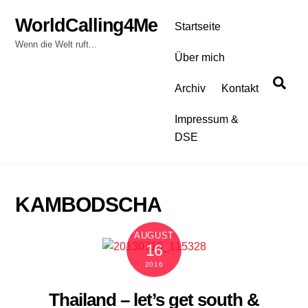
Skip
WorldCalling4Me
to
Startseite
content
Wenn die Welt ruft...
Über mich
Sea
Archiv
Kontakt
Impressum &
DSE
KAMBODSCHA
AUGUST
16
2016
Thailand – let’s get south &