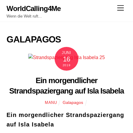
Skip
WorldCalling4Me
Men
to
Wenn die Welt ruft...
content
GALAPAGOS
JUNI
16
2019
Ein morgendlicher
Strandspaziergang auf Isla Isabela
Galapagos
MANU
Ein morgendlicher Strandspaziergang
auf Isla Isabela