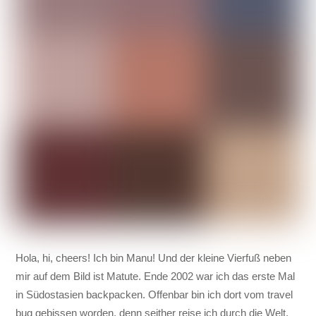
Hola, hi, cheers! Ich bin Manu! Und der kleine Vierfuß neben
mir auf dem Bild ist Matute. Ende 2002 war ich das erste Mal
in Südostasien backpacken. Offenbar bin ich dort vom travel
bug gebissen worden, denn seither reise ich durch die Welt.