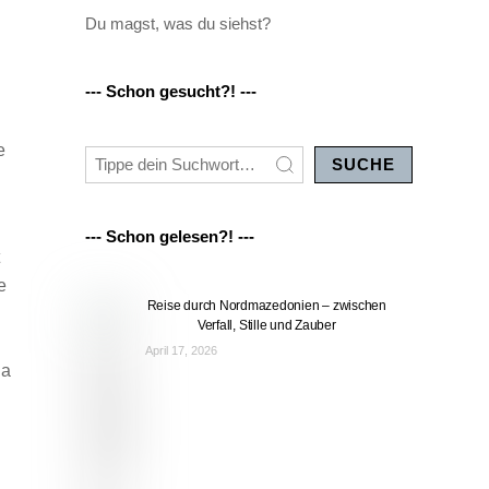
Du magst, was du siehst?
--- Schon gesucht?! ---
e
SUCHE
--- Schon gelesen?! ---
e
Reise durch Nordmazedonien – zwischen
Verfall, Stille und Zauber
April 17, 2026
la