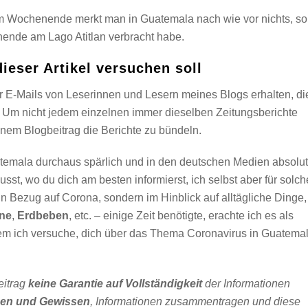
em Wochenende merkt man in Guatemala nach wie vor nichts, so
ende am Lago Atitlan verbracht habe.
ieser Artikel versuchen soll
r E-Mails von Leserinnen und Lesern meines Blogs erhalten, di
 Um nicht jedem einzelnen immer dieselben Zeitungsberichte
nem Blogbeitrag die Berichte zu bündeln.
atemala durchaus spärlich und in den deutschen Medien absolut
st, wo du dich am besten informierst, ich selbst aber für solch
in Bezug auf Corona, sondern im Hinblick auf alltägliche Dinge,
ne
,
Erdbeben
, etc. – einige Zeit benötigte, erachte ich es als
chem ich versuche, dich über das Thema Coronavirus in Guatema
eitrag
keine Garantie auf Vollständigkeit
der Informationen
sen und Gewissen
, Informationen zusammentragen und diese