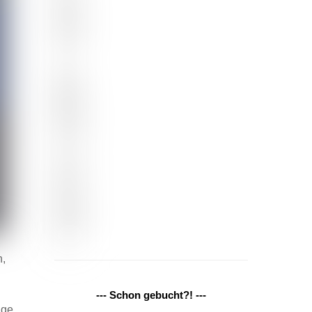
n,
--- Schon gebucht?! ---
age