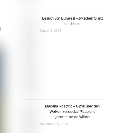
Besuch von Bukarest – zwischen Glanz
und Leere
l
Januar 5, 2026
Madeira Roadtrip – Gipfel über den
Wolken, versteckte Pfade und
geheimnisvolle Wälder
November 29, 2025