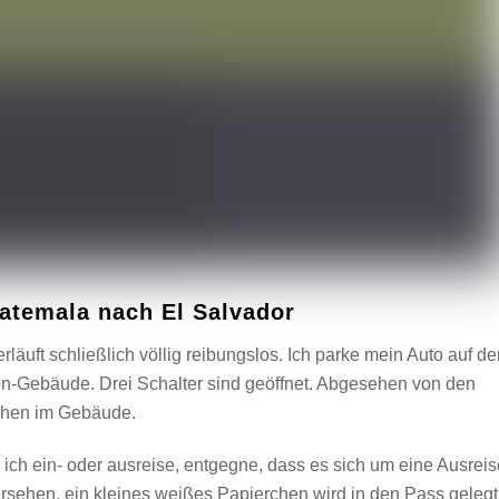
atemala nach El Salvador
äuft schließlich völlig reibungslos. Ich parke mein Auto auf de
on-Gebäude. Drei Schalter sind geöffnet. Abgesehen von den
chen im Gebäude.
 ich ein- oder ausreise, entgegne, dass es sich um eine Ausreis
rsehen, ein kleines weißes Papierchen wird in den Pass gelegt