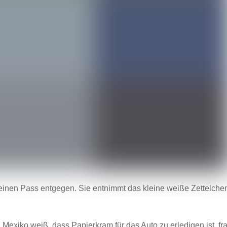
 meinen Pass entgegen. Sie entnimmt das kleine weiße Zettelche
xiko weiß, dass Papierkram für das Auto zu erledigen ist, fr