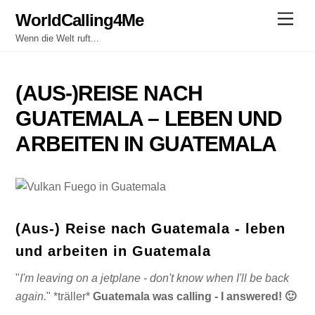
Skip
WorldCalling4Me
Men
to
Wenn die Welt ruft...
content
(AUS-)REISE NACH
GUATEMALA – LEBEN UND
ARBEITEN IN GUATEMALA
(Aus-) Reise nach Guatemala - leben
und arbeiten in Guatemala
"
I'm leaving on a jetplane - don't know when I'll be back
again.
" *träller*
Guatemala was calling - I answered! 🙂