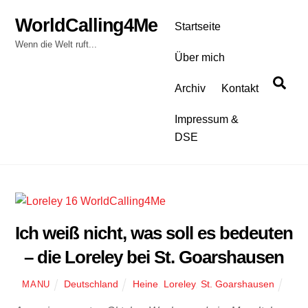
Skip
WorldCalling4Me
to
Startseite
content
Wenn die Welt ruft...
Über mich
Sea
Archiv
Kontakt
Impressum &
DSE
Ich weiß nicht, was soll es bedeuten
– die Loreley bei St. Goarshausen
Deutschland
Heine
,
Loreley
,
St. Goarshausen
MANU