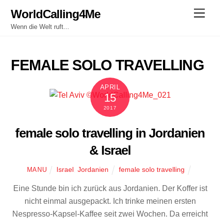
Skip
WorldCalling4Me
Men
to
Wenn die Welt ruft...
content
FEMALE SOLO TRAVELLING
APRIL
15
2017
female solo travelling in Jordanien
& Israel
Israel
,
Jordanien
female solo travelling
MANU
Eine Stunde bin ich zurück aus Jordanien. Der Koffer ist
nicht einmal ausgepackt. Ich trinke meinen ersten
Nespresso-Kapsel-Kaffee seit zwei Wochen. Da erreicht