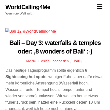
Skip
WorldCalling4Me
Men
to
Wenn die Welt ruft...
content
​Bali – Day 3: waterfalls & temples
oder: ‚8 wonders of Bali‘ :-)
Asien
,
Indonesien
Bali
MANU
Das heutige Tagesprogramm sollte eigentlich
6
Sightseeing hot spots
, weniger Fahrt, aber dafür etwas
mehr körperliche Anstrengung (Wasserfall hoch,
Wasserfall runter, Tempel hoch, Tempel runter und
wieder von vorne) umfassen. Wir wollten heute etwas
früher zurück sein, hatten eine Rückkehr gegen 18 Uhr
angedacht, weil ich heute noch einiges an