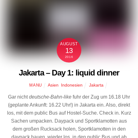
AUGUST
13
2016
Jakarta – Day 1: liquid dinner
Asien
,
Indonesien
Jakarta
MANU
Gar nicht
deutsche-Bahn-like
fuhr der Zug um 16.18 Uhr
(geplante Ankunft: 16.22 Uhr!) in Jakarta ein. Also, direkt
los, mit dem public Bus auf Hostel-Suche. Check in. Kurz
Sachen umpacken. Daypack und Sportklamotten aus
dem großen Rucksack holen, Sportklamotten in den
daypack hauen, wieder los, in den public Bus und ab