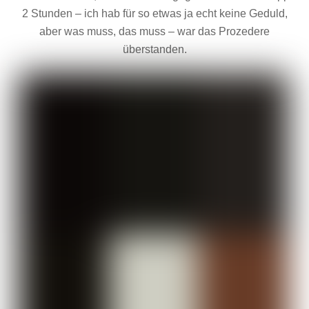
2 Stunden – ich hab für so etwas ja echt keine Geduld,
aber was muss, das muss – war das Prozedere
überstanden.