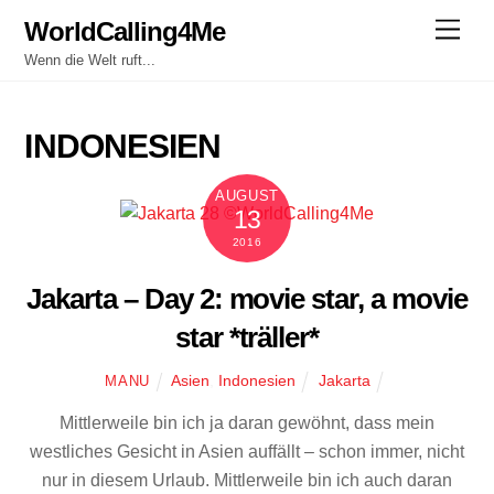
Skip
WorldCalling4Me
Men
to
Wenn die Welt ruft...
content
INDONESIEN
AUGUST
13
2016
Jakarta – Day 2: movie star, a movie
star *träller*
Asien
,
Indonesien
Jakarta
MANU
Mittlerweile bin ich ja daran gewöhnt, dass mein
westliches Gesicht in Asien auffällt – schon immer, nicht
nur in diesem Urlaub. Mittlerweile bin ich auch daran