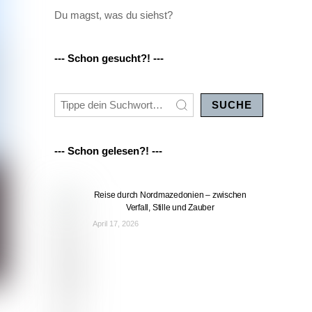
Du magst, was du siehst?
--- Schon gesucht?! ---
SUCHE
--- Schon gelesen?! ---
Reise durch Nordmazedonien – zwischen
Verfall, Stille und Zauber
April 17, 2026