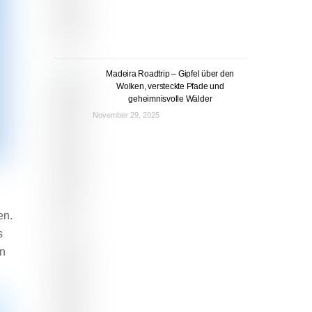
Madeira Roadtrip – Gipfel über den
Wolken, versteckte Pfade und
geheimnisvolle Wälder
November 29, 2025
en.
s
en