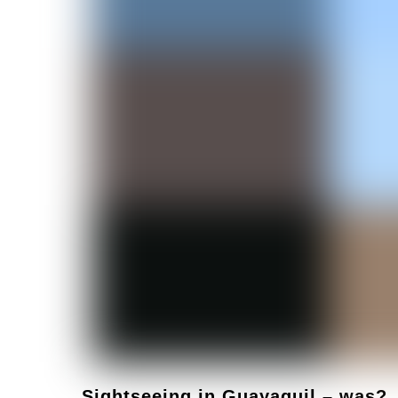
Sightseeing in Guayaquil – was?