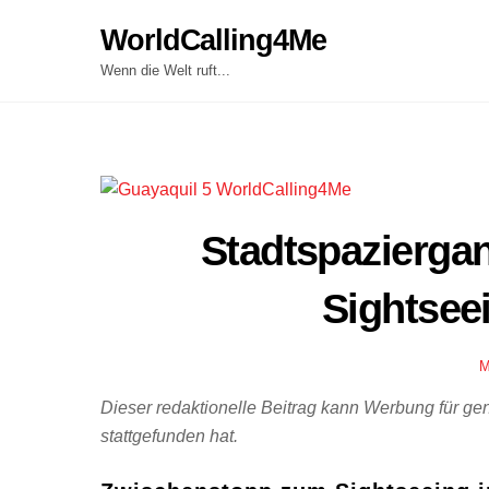
Skip
WorldCalling4Me
to
content
Wenn die Welt ruft...
Stadtspazierga
Sightsee
Dieser redaktionelle Beitrag kann Werbung für g
stattgefunden hat.