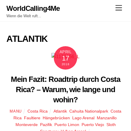
Skip
WorldCalling4Me
Men
to
Wenn die Welt ruft...
content
ATLANTIK
APRIL
17
2018
Mein Fazit: Roadtrip durch Costa
Rica? – Warum, wie lange und
wohin?
Costa Rica
Atlantik
,
Cahuita Nationalpark
,
Costa
MANU
Rica
,
Faultiere
,
Hängebrücken
,
Lago Arenal
,
Manzanillo
,
Monteverde
,
Pazifik
,
Puerto Limon
,
Puerto Viejo
,
Sloth