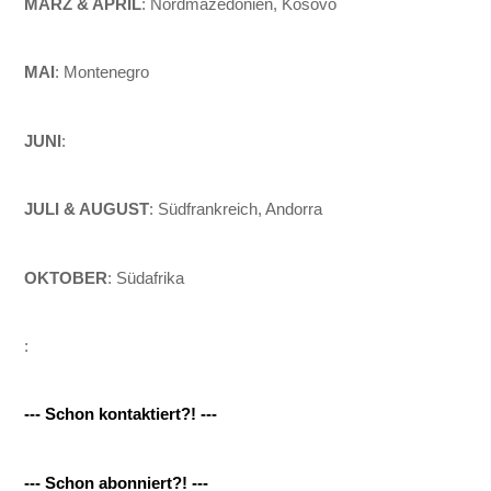
MÄRZ & APRIL
: Nordmazedonien, Kosovo
MAI
: Montenegro
JUNI
:
JULI & AUGUST
: Südfrankreich, Andorra
OKTOBER
: Südafrika
:
--- Schon kontaktiert?! ---
--- Schon abonniert?! ---