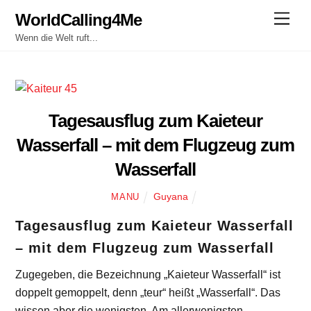
Skip
WorldCalling4Me
Men
to
Wenn die Welt ruft...
content
Tagesausflug zum Kaieteur
Wasserfall – mit dem Flugzeug zum
Wasserfall
Guyana
MANU
Tagesausflug zum Kaieteur Wasserfall
– mit dem Flugzeug zum Wasserfall
Zugegeben, die Bezeichnung „Kaieteur Wasserfall“ ist
doppelt gemoppelt, denn „teur“ heißt „Wasserfall“. Das
wissen aber die wenigsten. Am allerwenigsten