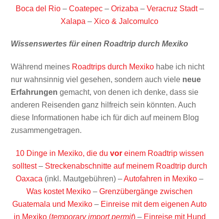
Boca del Rio
–
Coatepec
–
Orizaba
–
Veracruz Stadt
–
Xalapa
–
Xico & Jalcomulco
Wissenswertes für einen Roadtrip durch Mexiko
Während meines
Roadtrips durch Mexiko
habe ich nicht
nur wahnsinnig viel gesehen, sondern auch viele
neue
Erfahrungen
gemacht, von denen ich denke, dass sie
anderen Reisenden ganz hilfreich sein könnten. Auch
diese Informationen habe ich für dich auf meinem Blog
zusammengetragen.
10 Dinge in Mexiko, die du
vor
einem Roadtrip wissen
solltest
–
Streckenabschnitte auf meinem Roadtrip durch
Oaxaca
(inkl. Mautgebühren) –
Autofahren in Mexiko
–
Was kostet Mexiko
–
Grenzübergänge zwischen
Guatemala und Mexiko
–
Einreise mit dem eigenen Auto
in Mexiko (
temporary import permit
)
–
Einreise mit Hund