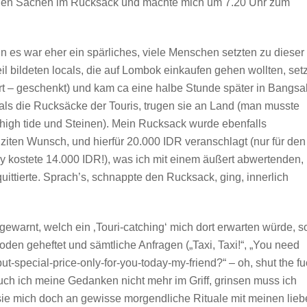
ichen Sachen im Rucksack und machte mich um 7.20 Uhr zum
 es war eher ein spärliches, viele Menschen setzten zu dieser
l bildeten locals, die auf Lombok einkaufen gehen wollten, set
rt – geschenkt) und kam ca eine halbe Stunde später in Bangsa
ls die Rucksäcke der Touris, trugen sie an Land (man musste
 high tide und Steinen). Mein Rucksack wurde ebenfalls
ziten Wunsch, und hierfür 20.000 IDR veranschlagt (nur für den
y kostete 14.000 IDR!), was ich mit einem äußert abwertenden,
quittierte. Sprach’s, schnappte den Rucksack, ging, innerlich
gewarnt, welch ein ‚Touri-catching‘ mich dort erwarten würde, s
oden geheftet und sämtliche Anfragen („Taxi, Taxi!“, „You need
but-special-price-only-for-you-today-my-friend?“ – oh, shut the f
ch ich meine Gedanken nicht mehr im Griff, grinsen muss ich
ie mich doch an gewisse morgendliche Rituale mit meinen lieb