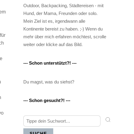
.
Outdoor, Backpacking, Städtereisen - mit
nem
Hund, der Mama, Freunden oder solo.
Mein Ziel ist es, irgendwann alle
Kontinente bereist zu haben. ;-) Wenn du
für
mehr über mich erfahren möchtest, scrolle
ch
weiter oder klicke auf das Bild.
te
--- Schon unterstützt?! ---
Du magst, was du siehst?
u
n
--- Schon gesucht?! ---
yo
SUCHE