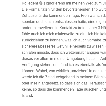
Kollegen! 😀 ) ignorierend mir meinen Weg zum Di
Die Formalitäten für den bevorstehenden Trip wur
Zuhause für die kommenden Tage. Froh war ich da
spontan doch dazu entschlossen hatte, eine eigen
anderen travelleren in Kontakt zu treten, aber 3 
fühle auch ich mich mittlerweile zu alt – ich bin 
zurückziehen zu können, was ich auch vorhabe, zu
sichereres/besseres Gefühl, einerseits zu wissen, 
schlafen musste, dass ich wetterunabhängiger war
dieses vor allem in meiner Umgebung hatte. In Anb
Verfügung stehen, empfand ich es ebenfalls als ’ne
können. Wobei, von wirklich ‚umziehen‘ in den k
werde ich die Zeit durchgehend in meinem Bikini 
oder Inseln angesetzt, so dass sich das Heraussc
keine, so dass die kommenden Tage duschen unter
Island.