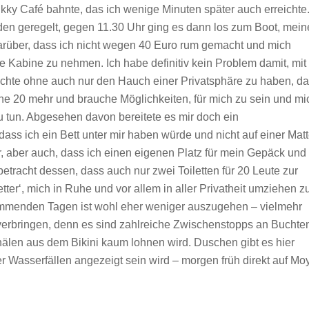
kky Café bahnte, das ich wenige Minuten später auch erreichte
den geregelt, gegen 11.30 Uhr ging es dann los zum Boot, mei
rüber, dass ich nicht wegen 40 Euro rum gemacht und mich
e Kabine zu nehmen. Ich habe definitiv kein Problem damit, mit
Nächte ohne auch nur den Hauch einer Privatsphäre zu haben, da
keine 20 mehr und brauche Möglichkeiten, für mich zu sein und mi
 tun. Abgesehen davon bereitete es mir doch ein
dass ich ein Bett unter mir haben würde und nicht auf einer Mat
, aber auch, dass ich einen eigenen Platz für mein Gepäck und
etracht dessen, dass auch nur zwei Toiletten für 20 Leute zur
tter‘, mich in Ruhe und vor allem in aller Privatheit umziehen z
ommenden Tagen ist wohl eher weniger auszugehen – vielmehr
verbringen, denn es sind zahlreiche Zwischenstopps an Buchte
hälen aus dem Bikini kaum lohnen wird. Duschen gibt es hier
 Wasserfällen angezeigt sein wird – morgen früh direkt auf Mo