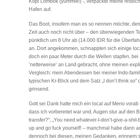
Kopi Lombok (yummie!) -, verpackte meine restl
Hafen auf.
Das Boot, insofern man es so nennen möchte, denn
Zeit auch noch nicht über – den überwiegenden Tei
pünktlich um 8 Uhr ab (14.000 IDR für die Überfah
an. Dort angekommen, schnappten sich einige loca
doch ein paar Meter durch die Wellen stapfen, bei
’netterweise‘ an Land gebracht, ohne meinen expli
Vergleich: mein Abendessen bei meiner Indo-famil
typischen Kr-Blick und dem Satz „I don’t think so“ 
grinsend.
Gott sei Dank hatte mich ein local auf Meno vorab 
dass ich vorbereitet war und, Augen stur auf den B
transfer?“, „You need whatever-I-don’t-give-a-shit-
up and go fuck yourself! – manchmal habe dann au
dennoch bei diesen, meinen Gedanken, erinnern s