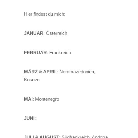
Hier findest du mich:
JANUAR
: Österreich
FEBRUAR
: Frankreich
MÄRZ & APRIL
: Nordmazedonien,
Kosovo
MAI
: Montenegro
JUNI
:
JULI & AUGUST
: Südfrankreich, Andorra