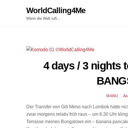
Skip
WorldCalling4Me
to
content
Wenn die Welt ruft...
​4 days / 3 nights
BANG
As
MANU
Der Transfer von Gili Meno nach Lombok hätte nich
zwar morgens relativ früh raus – um 6.30 Uhr kling
Terrasse meines Bungalows ein – banana pancake