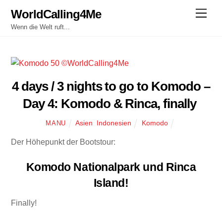
Skip
WorldCalling4Me
Men
to
Wenn die Welt ruft...
content
​4 days / 3 nights to go to Komodo –
Day 4: Komodo & Rinca, finally
Asien
,
Indonesien
Komodo
MANU
Der Höhepunkt der Bootstour:
Komodo
Nationalpark
und
Rinca
Island
!
Finally!