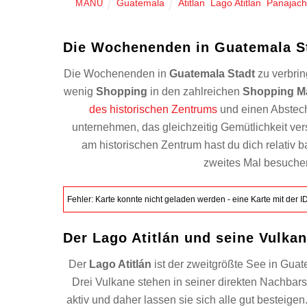
Guatemala
Atitlan
,
Lago Atitlan
,
Panajach
MANU
Die Wochenenden in Guatemala S
Die Wochenenden in
Guatemala Stadt
zu verbrin
wenig
Shopping
in den zahlreichen
Shopping Ma
des historischen Zentrums
und einen Absteche
unternehmen, das gleichzeitig Gemütlichkeit vers
am historischen Zentrum hast du dich relativ b
zweites Mal besuchen.
Fehler: Karte konnte nicht geladen werden - eine Karte mit der ID 3
Der Lago Atitlán und seine Vulka
Der
Lago Atitlán
ist der zweitgrößte See in Gua
Drei Vulkane stehen in seiner direkten Nachbars
aktiv und daher lassen sie sich alle gut besteige