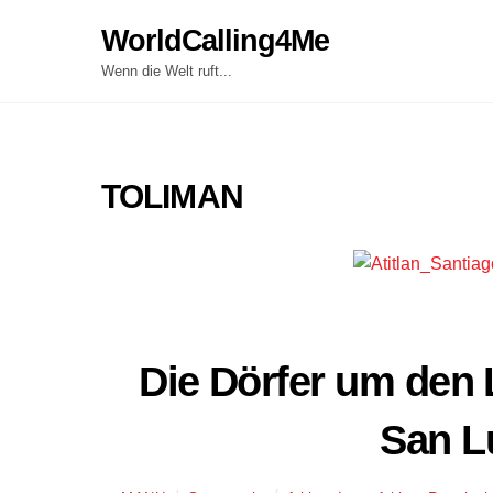
Skip
WorldCalling4Me
to
content
Wenn die Welt ruft...
TOLIMAN
Die Dörfer um den 
San L