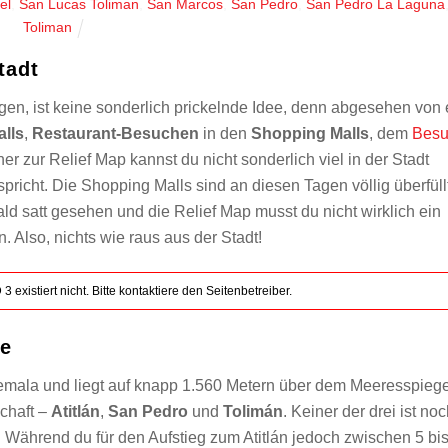
el
,
San Lucas Toliman
,
San Marcos
,
San Pedro
,
San Pedro La Laguna
Toliman
tadt
gen, ist keine sonderlich prickelnde Idee, denn abgesehen von 
lls
,
Restaurant-Besuchen
in den
Shopping Malls
, dem
Bes
r zur Relief Map kannst du nicht sonderlich viel in der Stadt
pricht. Die Shopping Malls sind an diesen Tagen völlig überfüllt
ald satt gesehen und die Relief Map musst du nicht wirklich ein
 Also, nichts wie raus aus der Stadt!
 existiert nicht. Bitte kontaktiere den Seitenbetreiber.
ne
temala und liegt auf knapp 1.560 Metern über dem Meeresspiege
chaft –
Atitlán
,
San Pedro
und
Tolimán
. Keiner der drei ist no
n. Während du für den Aufstieg zum Atitlán jedoch zwischen 5 bi