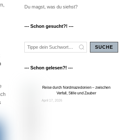
n,
Du magst, was du siehst?
--- Schon gesucht?! ---
SUCHE
t
n
--- Schon gelesen?! ---
e
Reise durch Nordmazedonien – zwischen
Verfall, Stille und Zauber
ach
April 17, 2026
s