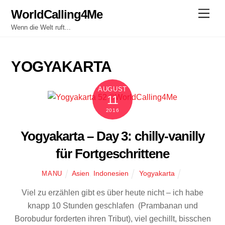
Skip
WorldCalling4Me
Men
to
Wenn die Welt ruft...
content
YOGYAKARTA
AUGUST
11
2016
Yogyakarta – Day 3: chilly-vanilly
für Fortgeschrittene
Asien
,
Indonesien
Yogyakarta
MANU
Viel zu erzählen gibt es über heute nicht – ich habe
knapp 10 Stunden geschlafen (Prambanan und
Borobudur forderten ihren Tribut), viel gechillt, bisschen