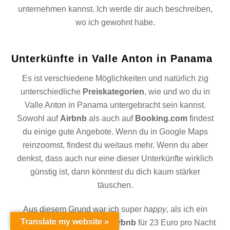
unternehmen kannst. Ich werde dir auch beschreiben,
wo ich gewohnt habe.
Unterkünfte in Valle Anton in Panama
Es ist verschiedene Möglichkeiten und natürlich zig
unterschiedliche
Preiskategorien
, wie und wo du in
Valle Anton in Panama untergebracht sein kannst.
Sowohl auf
Airbnb
als auch auf
Booking.com
findest
du einige gute Angebote. Wenn du in Google Maps
reinzoomst, findest du weitaus mehr. Wenn du aber
denkst, dass auch nur eine dieser Unterkünfte wirklich
günstig ist, dann könntest du dich kaum stärker
täuschen.
Back
Aus diesem Grund war ich super
happy
, als ich ein
To
Top
Translate my website »
kleines Schnäppchen auf
Airbnb
für 23 Euro pro Nacht