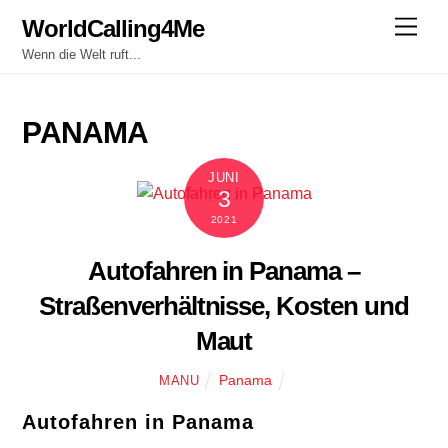
Skip
WorldCalling4Me
Men
to
Wenn die Welt ruft...
content
PANAMA
JUNI
3
2021
Autofahren in Panama –
Straßenverhältnisse, Kosten und
Maut
Panama
MANU
Autofahren in Panama