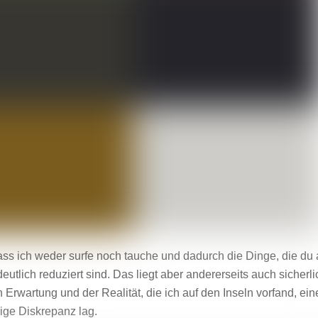
ass ich weder surfe noch tauche und dadurch die Dinge, die du 
tlich reduziert sind. Das liegt aber andererseits auch sicherli
rwartung und der Realität, die ich auf den Inseln vorfand, ein
sige Diskrepanz lag.