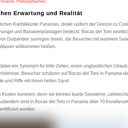
Panama
,
Philosophisches
hen Erwartung und Realität
tlichen Karibikküste Panamas, direkt südlich der Grenze zu Cos
schungel und Bananenplantagen bedeckt. Bocas del Toro (wörtlic
at von Dutzenden sonnigen Inseln, die Besucher mit warmem San
 Wasser willkommen heißen.
dabei ein Synonym für tolle Zeiten, einen unglaublichen Urlaub
erlebnisse. Besucher schätzen auf Bocas del Toro in Panama di
e und Riffe mit ihrem hellen Sand.
hre Kosten kommen, denn sie können bunte Seesterne, zahlreich
ßerdem sind in Bocas del Toro in Panama über 70 Korallenar
entifiziert worden.