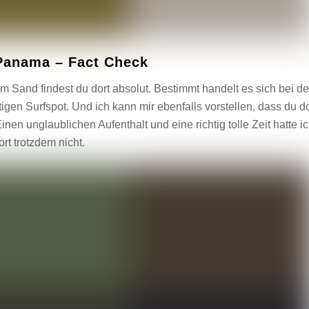
 Panama – Fact Check
m Sand findest du dort absolut. Bestimmt handelt es sich bei d
en Surfspot. Und ich kann mir ebenfalls vorstellen, dass du do
en unglaublichen Aufenthalt und eine richtig tolle Zeit hatte i
ort trotzdem nicht.