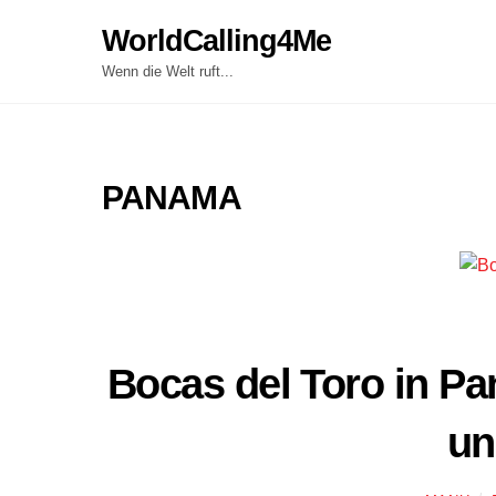
Skip
WorldCalling4Me
to
content
Wenn die Welt ruft...
PANAMA
Bocas del Toro in P
un