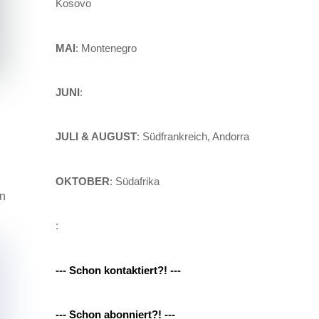
Kosovo
MAI
: Montenegro
JUNI
:
JULI & AUGUST
: Südfrankreich, Andorra
OKTOBER
: Südafrika
en
:
--- Schon kontaktiert?! ---
--- Schon abonniert?! ---