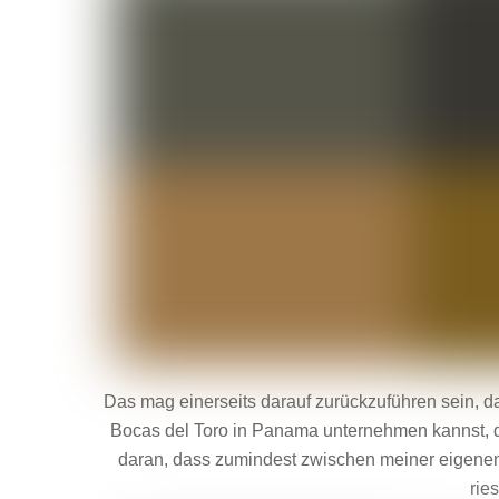
Das mag einerseits darauf zurückzuführen sein, d
Bocas del Toro in Panama unternehmen kannst, deu
daran, dass zumindest zwischen meiner eigenen E
rie