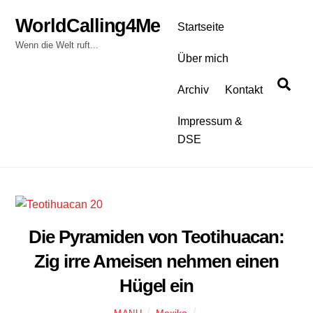
Skip
WorldCalling4Me
to
Startseite
content
Wenn die Welt ruft...
Über mich
Sea
Archiv
Kontakt
Impressum &
DSE
Die Pyramiden von Teotihuacan:
Zig irre Ameisen nehmen einen
Hügel ein