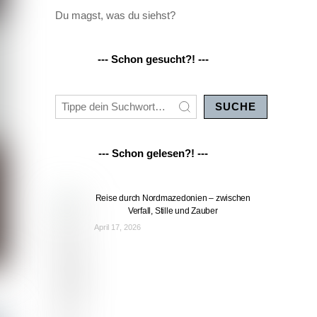
Du magst, was du siehst?
--- Schon gesucht?! ---
SUCHE
--- Schon gelesen?! ---
Reise durch Nordmazedonien – zwischen
Verfall, Stille und Zauber
April 17, 2026