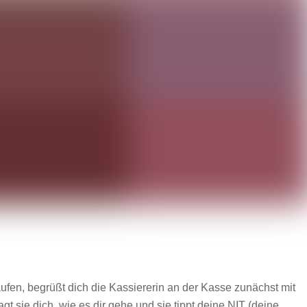
fen, begrüßt dich die Kassiererin an der Kasse zunächst mit
t sie dich, wie es dir gehe und sie tippt deine NIT (deine