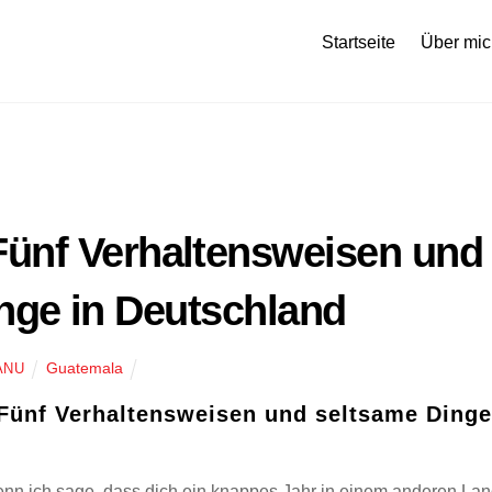
Startseite
Über mic
 Fünf Verhaltensweisen und
nge in Deutschland
Guatemala
ANU
Fünf Verhaltensweisen und seltsame Dinge
wenn ich sage, dass dich ein knappes Jahr in einem anderen La