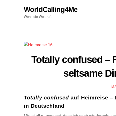
Skip
WorldCalling4Me
to
content
Wenn die Welt ruft...
Totally confused –
seltsame Di
M
Totally confused
auf Heimreise – 
in Deutschland
Mir ist allzu bewusst, dass ich mich wiederhole, 