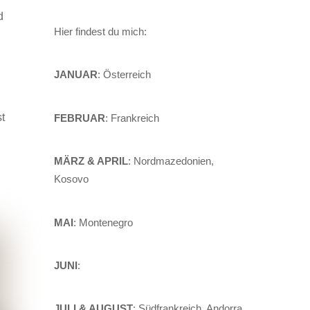
d
Hier findest du mich:
JANUAR
: Österreich
t
FEBRUAR
: Frankreich
MÄRZ & APRIL
: Nordmazedonien,
Kosovo
MAI
: Montenegro
JUNI
:
JULI & AUGUST
: Südfrankreich, Andorra