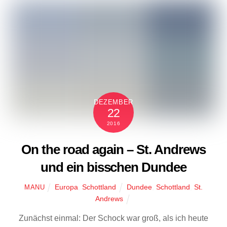
DEZEMBER
22
2016
On the road again – St. Andrews
und ein bisschen Dundee
Europa
,
Schottland
Dundee
,
Schottland
,
St.
MANU
Andrews
Zunächst einmal: Der Schock war groß, als ich heute