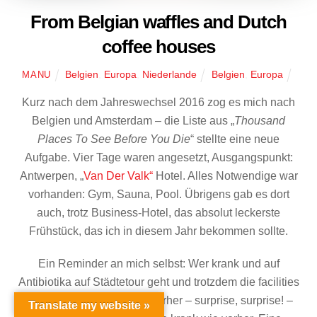
From Belgian waffles and Dutch
coffee houses
Belgien
,
Europa
,
Niederlande
Belgien
,
Europa
MANU
Kurz nach dem Jahreswechsel 2016 zog es mich nach
Belgien und Amsterdam – die Liste aus „
Thousand
Places To See Before You Die
“ stellte eine neue
Aufgabe. Vier Tage waren angesetzt, Ausgangspunkt:
Antwerpen, „
Van Der Valk“
Hotel. Alles Notwendige war
vorhanden: Gym, Sauna, Pool. Übrigens gab es dort
auch, trotz Business-Hotel, das absolut leckerste
Frühstück, das ich in diesem Jahr bekommen sollte.
Ein Reminder an mich selbst: Wer krank und auf
Back
Antibiotika auf Städtetour geht und trotzdem die facilities
To
des Hotels benutzt, ist hinterher – surprise, surprise! –
Top
Translate my website »