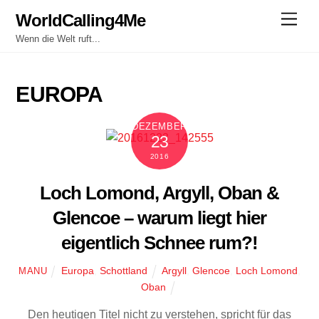
Skip
WorldCalling4Me
Men
to
Wenn die Welt ruft...
content
EUROPA
DEZEMBER
23
2016
Loch Lomond, Argyll, Oban &
Glencoe – warum liegt hier
eigentlich Schnee rum?!
Europa
,
Schottland
Argyll
,
Glencoe
,
Loch Lomond
,
MANU
Oban
Den heutigen Titel nicht zu verstehen, spricht für das