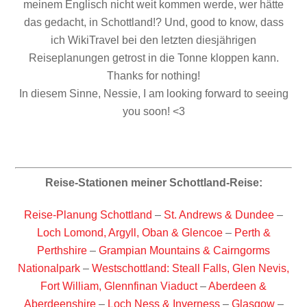
meinem Englisch nicht weit kommen werde, wer hätte
das gedacht, in Schottland!? Und, good to know, dass
ich WikiTravel bei den letzten diesjährigen
Reiseplanungen getrost in die Tonne kloppen kann.
Thanks for nothing!
In diesem Sinne, Nessie, I am looking forward to seeing
you soon! <3
Reise-Stationen meiner Schottland-Reise:
Reise-Planung Schottland
–
St. Andrews & Dundee
–
Loch Lomond, Argyll, Oban & Glencoe
–
Perth &
Perthshire
–
Grampian Mountains & Cairngorms
Nationalpark
–
Westschottland: Steall Falls, Glen Nevis,
Fort William, Glennfinan Viaduct
–
Aberdeen &
Aberdeenshire
–
Loch Ness & Inverness
–
Glasgow
–