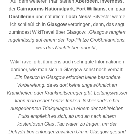
Auf dem weiteren Plan stehen
Aberdeen
,
Inverness
,
der
Cairngorms Nationalpark
,
Fort Williams
, ein paar
Destillerien
und natürlich:
Loch Ness
! Silvester werde
ich schließlich in
Glasgow
verbringen, denn, das sagt
zumindest WikiTravel über Glasgow: „
Glasgow rangiert
regelmässig auf einem der Top-Plätze Großbritanniens,
was das Nachtleben angeht
„.
WikiTravel gibt übrigens auch sehr gute Informationen
darüber, wie man sich in Glasgow sonst noch verhält:
„
Ein Besuch in Glasgow erfordert keine besondere
Vorbereitung, da es dort keine ungewöhnlichen
Krankheiten oder Krankheitserreger gibt. Leitungswasser
kann man bedenkenlos trinken. Insbesondere bei
ausgedehnten Trinkgelagen in einem der zahlreichen
Pubs empfiehlt es sich, ab und an nach einem
kostenlosen Glas ‚Tap water‘ zu fragen, um der
Dehydration entgegenzuwirken.Um in Glasgow gesund