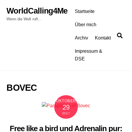
Skip
WorldCalling4Me
to
Startseite
content
Wenn die Welt ruft...
Über mich
Sea
Archiv
Kontakt
Impressum &
DSE
BOVEC
OKTOBER
29
2017
Free like a bird und Adrenalin pur: