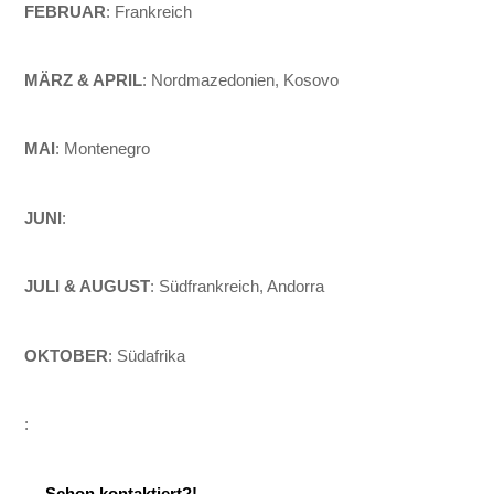
FEBRUAR
: Frankreich
MÄRZ & APRIL
: Nordmazedonien, Kosovo
MAI
: Montenegro
JUNI
:
JULI & AUGUST
: Südfrankreich, Andorra
OKTOBER
: Südafrika
:
--- Schon kontaktiert?! ---