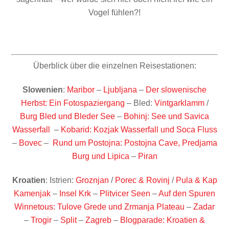
Vogel fühlen?!
Überblick über die einzelnen Reisestationen:
Slowenien
:
Maribor
–
Ljubljana
–
Der slowenische
Herbst: Ein Fotospaziergang
– Bled:
Vintgarklamm
/
Burg Bled und Bleder See
–
Bohinj: See und Savica
Wasserfall
–
Kobarid: Kozjak Wasserfall und Soca Fluss
–
Bovec
–
Rund um Postojna: Postojna Cave, Predjama
Burg und Lipica
–
Piran
Kroatien
: Istrien:
Groznjan
/
Porec & Rovinj
/
Pula & Kap
Kamenjak
–
Insel Krk
–
Plitvicer Seen
–
Auf den Spuren
Winnetous: Tulove Grede und Zrmanja Plateau
–
Zadar
–
Trogir
–
Split
–
Zagreb
–
Blogparade: Kroatien &