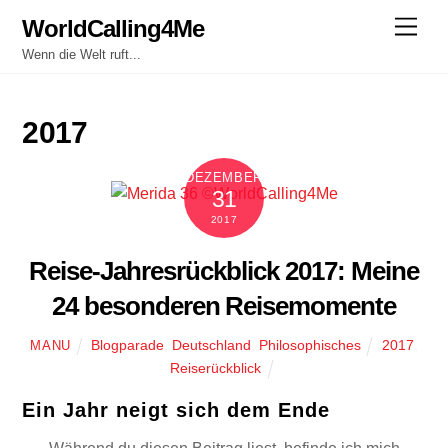
Skip
WorldCalling4Me
Men
to
Wenn die Welt ruft...
content
2017
DEZEMBER
31
2017
Reise-Jahresrückblick 2017: Meine
24 besonderen Reisemomente
Blogparade
,
Deutschland
,
Philosophisches
2017
,
MANU
Reiserückblick
Ein Jahr neigt sich dem Ende