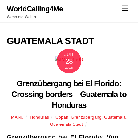
Skip
WorldCalling4Me
Men
to
Wenn die Welt ruft...
content
GUATEMALA STADT
JULI
28
2018
Grenzübergang bei El Florido:
Crossing borders – Guatemala to
Honduras
Honduras
Copan
,
Grenzübergang
,
Guatemala
,
MANU
Guatemala Stadt
Grenzübergang bei El Florido: Von